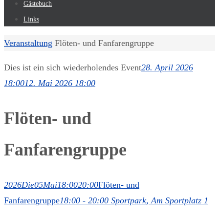
Gästebuch
Links
Start
Veranstaltung
Flöten- und Fanfarengruppe
Dies ist ein sich wiederholendes Event
28. April 2026
18:00
12. Mai 2026 18:00
Flöten- und
Fanfarengruppe
2026
Die
05
Mai
18:00
20:00
Flöten- und
Fanfarengruppe
18:00 - 20:00
Sportpark
, Am Sportplatz 1