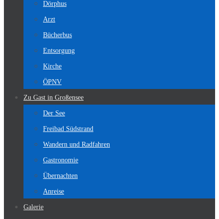
Dörphus
Arzt
Bücherbus
Entsorgung
Kirche
ÖPNV
Zu Gast in Großensee
Der See
Freibad Südstrand
Wandern und Radfahren
Gastronomie
Übernachten
Anreise
Galerie