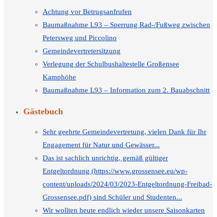
Achtung vor Betrugsanfrufen
Baumaßnahme L93 – Sperrung Rad-/Fußweg zwischen
Petersweg und Piccolino
Gemeindevertretersitzung
Verlegung der Schulbushaltestelle Großensee
Kamphöhe
Baumaßnahme L93 – Information zum 2. Bauabschnitt
Gästebuch
Sehr geehrte Gemeindevertretung, vielen Dank für Ihr
Engagement für Natur und Gewässer...
Das ist sachlich unrichtig, gemäß gültiger
Entgeltordnung (https://www.grossensee.eu/wp-
content/uploads/2024/03/2023-Entgeltordnung-Freibad-
Grossensee.pdf) sind Schüler und Studenten...
Wir wollten heute endlich wieder unsere Saisonkarten