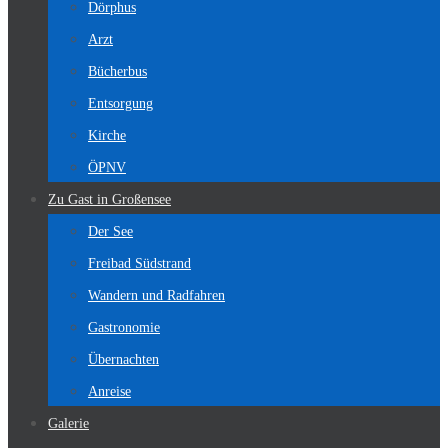
Dörphus
Arzt
Bücherbus
Entsorgung
Kirche
ÖPNV
Zu Gast in Großensee
Der See
Freibad Südstrand
Wandern und Radfahren
Gastronomie
Übernachten
Anreise
Galerie