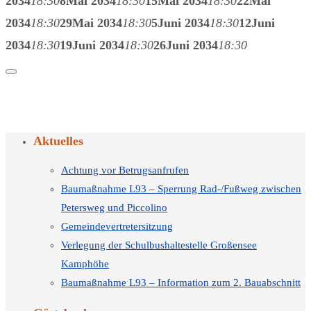
2034
18:30
8
Mai 2034
18:30
15
Mai 2034
18:30
22
Mai
2034
18:30
29
Mai 2034
18:30
5
Juni 2034
18:30
12
Juni
2034
18:30
19
Juni 2034
18:30
26
Juni 2034
18:30
Aktuelles
Achtung vor Betrugsanfrufen
Baumaßnahme L93 – Sperrung Rad-/Fußweg zwischen
Petersweg und Piccolino
Gemeindevertretersitzung
Verlegung der Schulbushaltestelle Großensee
Kamphöhe
Baumaßnahme L93 – Information zum 2. Bauabschnitt