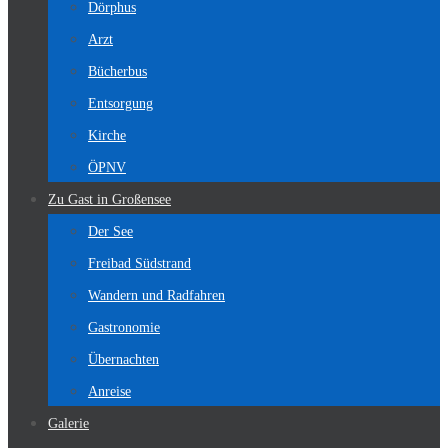
Dörphus
Arzt
Bücherbus
Entsorgung
Kirche
ÖPNV
Zu Gast in Großensee
Der See
Freibad Südstrand
Wandern und Radfahren
Gastronomie
Übernachten
Anreise
Galerie