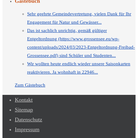
Gästebuch
Sehr geehrte Gemeindevertretung, vielen Dank für Ihr
Engagement für Natur und Gewässer...
Das ist sachlich unrichtig, gemäß gültiger
Entgeltordnung (https://www.grossensee.eu/wp-
content/uploads/2024/03/2023-Entgeltordnung-Freibad-
Grossensee.pdf) sind Schüler und Studenten...
Wir wollten heute endlich wieder unsere Saisonkarten
reaktivieren. Ja wohnhaft in 22946...
Zum Gästebuch
Kontakt
Sitemap
Datenschutz
Impressum