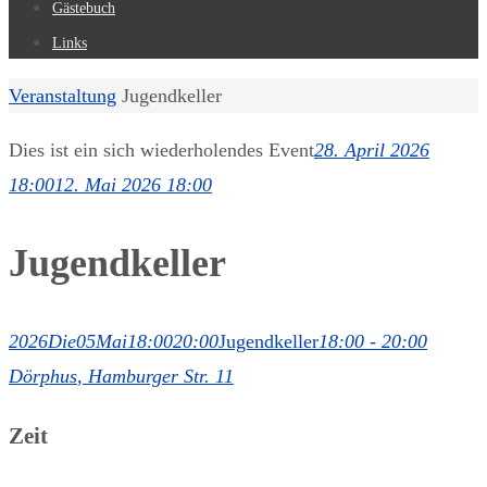
Gästebuch
Links
Start
Veranstaltung
Jugendkeller
Dies ist ein sich wiederholendes Event
28. April 2026
18:00
12. Mai 2026 18:00
Jugendkeller
2026
Die
05
Mai
18:00
20:00
Jugendkeller
18:00 - 20:00
Dörphus
, Hamburger Str. 11
Zeit