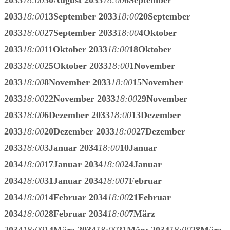
2033
18:00
13
September 2033
18:00
20
September
2033
18:00
27
September 2033
18:00
4
Oktober
2033
18:00
11
Oktober 2033
18:00
18
Oktober
2033
18:00
25
Oktober 2033
18:00
1
November
2033
18:00
8
November 2033
18:00
15
November
2033
18:00
22
November 2033
18:00
29
November
2033
18:00
6
Dezember 2033
18:00
13
Dezember
2033
18:00
20
Dezember 2033
18:00
27
Dezember
2033
18:00
3
Januar 2034
18:00
10
Januar
2034
18:00
17
Januar 2034
18:00
24
Januar
2034
18:00
31
Januar 2034
18:00
7
Februar
2034
18:00
14
Februar 2034
18:00
21
Februar
2034
18:00
28
Februar 2034
18:00
7
März
2034
18:00
14
März 2034
18:00
21
März 2034
18:00
28
März