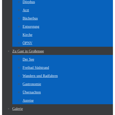
Dörphus
Arzt
Bücherbus
Entsorgung
Kirche
ÖPNV
Zu Gast in Großensee
Der See
Freibad Südstrand
Wandern und Radfahren
Gastronomie
Übernachten
Anreise
Galerie