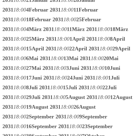
2031
18:00
4
Februar 2031
18:00
11
Februar
2031
18:00
18
Februar 2031
18:00
25
Februar
2031
18:00
4
März 2031
18:00
11
März 2031
18:00
18
März
2031
18:00
25
März 2031
18:00
1
April 2031
18:00
8
April
2031
18:00
15
April 2031
18:00
22
April 2031
18:00
29
April
2031
18:00
6
Mai 2031
18:00
13
Mai 2031
18:00
20
Mai
2031
18:00
27
Mai 2031
18:00
3
Juni 2031
18:00
10
Juni
2031
18:00
17
Juni 2031
18:00
24
Juni 2031
18:00
1
Juli
2031
18:00
8
Juli 2031
18:00
15
Juli 2031
18:00
22
Juli
2031
18:00
29
Juli 2031
18:00
5
August 2031
18:00
12
August
2031
18:00
19
August 2031
18:00
26
August
2031
18:00
2
September 2031
18:00
9
September
2031
18:00
16
September 2031
18:00
23
September
2031
18:00
30
September 2031
18:00
7
Oktober