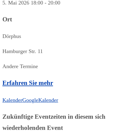
5. Mai 2026
18:00
-
20:00
Ort
Dörphus
Hamburger Str. 11
Andere Termine
Erfahren Sie mehr
Kalender
GoogleKalender
Zukünftige Eventzeiten in diesem sich
wiederholenden Event