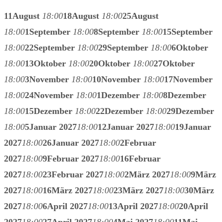
11
August
18:00
18
August
18:00
25
August
18:00
1
September
18:00
8
September
18:00
15
September
18:00
22
September
18:00
29
September
18:00
6
Oktober
18:00
13
Oktober
18:00
20
Oktober
18:00
27
Oktober
18:00
3
November
18:00
10
November
18:00
17
November
18:00
24
November
18:00
1
Dezember
18:00
8
Dezember
18:00
15
Dezember
18:00
22
Dezember
18:00
29
Dezember
18:00
5
Januar 2027
18:00
12
Januar 2027
18:00
19
Januar
2027
18:00
26
Januar 2027
18:00
2
Februar
2027
18:00
9
Februar 2027
18:00
16
Februar
2027
18:00
23
Februar 2027
18:00
2
März 2027
18:00
9
März
2027
18:00
16
März 2027
18:00
23
März 2027
18:00
30
März
2027
18:00
6
April 2027
18:00
13
April 2027
18:00
20
April
2027
18:00
27
April 2027
18:00
4
Mai 2027
18:00
11
Mai