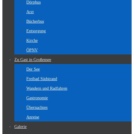
Dörphus
Arzt
Bücherbus
Entsorgung
Kirche
ÖPNV
Zu Gast in Großensee
Der See
Freibad Südstrand
Wandern und Radfahren
Gastronomie
Übernachten
Anreise
Galerie