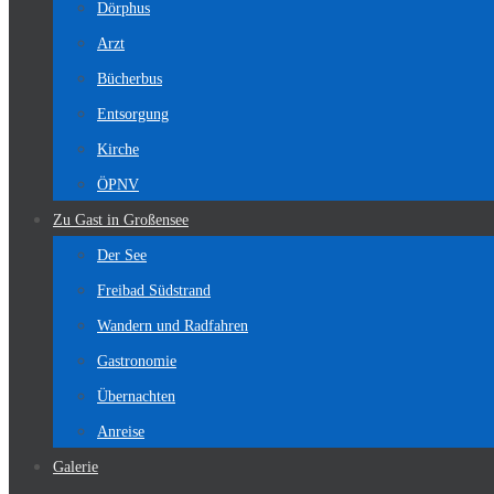
Dörphus
Arzt
Bücherbus
Entsorgung
Kirche
ÖPNV
Zu Gast in Großensee
Der See
Freibad Südstrand
Wandern und Radfahren
Gastronomie
Übernachten
Anreise
Galerie