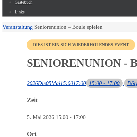
Gästebuch
Links
Start
Veranstaltung
Seniorenunion – Boule spielen
DIES IST EIN SICH WIEDERHOLENDES EVENT
SENIORENUNION - 
2026
Die
05
Mai
15:00
17:00
15:00 - 17:00
Dör
Zeit
5. Mai 2026
15:00
-
17:00
Ort