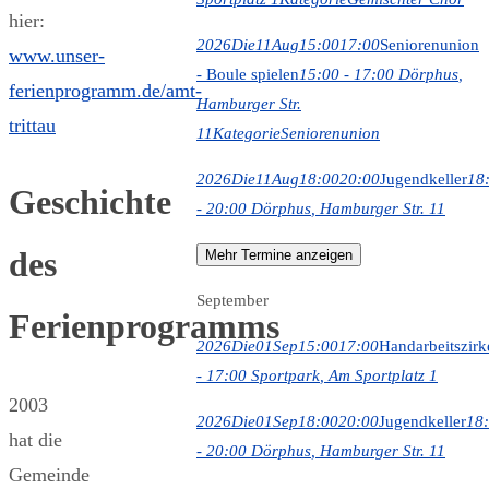
hier:
2026
Die
11
Aug
15:00
17:00
Seniorenunion
www.unser-
- Boule spielen
15:00 - 17:00
Dörphus
,
ferienprogramm.de/amt-
Hamburger Str.
trittau
11
Kategorie
Seniorenunion
2026
Die
11
Aug
18:00
20:00
Jugendkeller
18
Geschichte
- 20:00
Dörphus
, Hamburger Str. 11
des
Mehr Termine anzeigen
September
Ferienprogramms
2026
Die
01
Sep
15:00
17:00
Handarbeitszirk
- 17:00
Sportpark
, Am Sportplatz 1
2003
2026
Die
01
Sep
18:00
20:00
Jugendkeller
18
hat die
- 20:00
Dörphus
, Hamburger Str. 11
Gemeinde