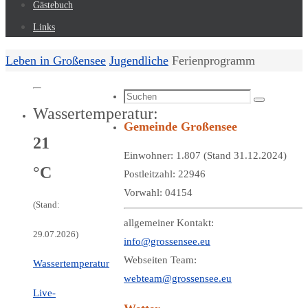
Gästebuch
Links
Start
Leben in Großensee
Jugendliche
Ferienprogramm
Suchen
Suchen
Wassertemperatur:
nach:
Gemeinde Großensee
21
Einwohner: 1.807 (Stand 31.12.2024)
°C
Postleitzahl: 22946
Vorwahl: 04154
(Stand:
allgemeiner Kontakt:
29.07.2026)
info@grossensee.eu
Webseiten Team:
Wassertemperatur
webteam@grossensee.eu
Live-