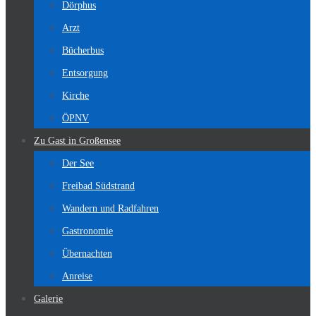
Dörphus
Arzt
Bücherbus
Entsorgung
Kirche
ÖPNV
Zu Gast in Großensee
Der See
Freibad Südstrand
Wandern und Radfahren
Gastronomie
Übernachten
Anreise
Galerie