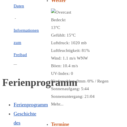
Wetter
Daten
-
Bedeckt
13°C
Informationen
Gefühlt: 15°C
zum
Luftdruck: 1020 mb
Luftfeuchtigkeit: 81%
Freibad
Wind: 1.1 m/s WNW
Böen: 10.4 m/s
UV-Index: 0
Ferienprogramm
Niederschlag:
0mm
/
0%
/
Regen
Sonnenaufgang: 5:44
Sonnenuntergang: 21:04
Ferienprogramm
Mehr...
Geschichte
des
Termine