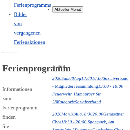
Ferienprogramms
Aktueller Monat
Bilder
von
vergangenen
Ferienaktionen
Ferienprogramm
August
2026
Sam
08
Aug
13:00
18:00
Sozialverband
- Mitgliederversammlung
13:00 - 18:00
Informationen
Feuerwehr
, Hamburger Str.
zum
28
Kategorie
Sozialverband
Ferienprogramm
2026
Mon
10
Aug
18:30
20:00
Gemischter
finden
Chor
18:30 - 20:00
Sportpark
, Am
Sie
Sportplatz 1
Kategorie
Gemischter Chor