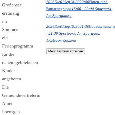
2026
Die
01
Sep
18:00
20:00
Flöten- und
Großensee
Fanfarengruppe
18:00 - 20:00
Sportpark
,
erstmalig
Am Sportplatz 1
im
2026
Die
01
Sep
19:30
21:30
Bauauschusssit
Sommer
- 21:30
Sportpark
, Am Sportplatz
ein
1
Kategorie
Sitzung
Ferienprogramm
Mehr Termine anzeigen
für die
daheimgebliebenen
Kinder
angeboten.
Die
Gemeindevertreterin
Amei
Poensgen