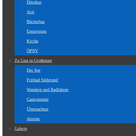
Dörphus
Arzt
Bücherbus
Entsorgung
Kirche
ÖPNV
Zu Gast in Großensee
Der See
Freibad Südstrand
Wandern und Radfahren
Gastronomie
Übernachten
Anreise
Galerie