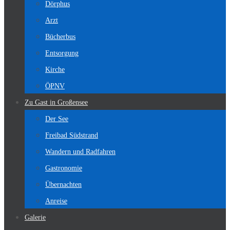
Dörphus
Arzt
Bücherbus
Entsorgung
Kirche
ÖPNV
Zu Gast in Großensee
Der See
Freibad Südstrand
Wandern und Radfahren
Gastronomie
Übernachten
Anreise
Galerie