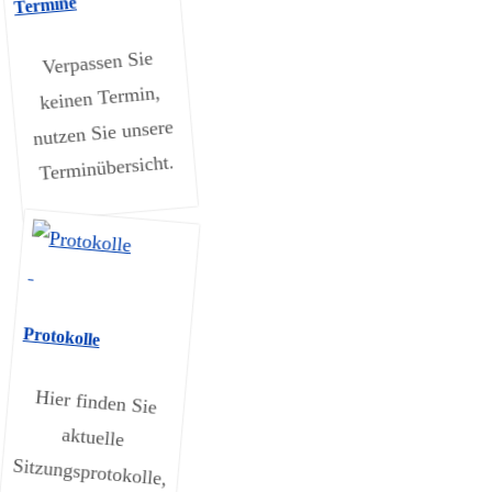
Termine
Verpassen Sie
keinen Termin,
nutzen Sie unsere
Terminübersicht.
Protokolle
Hier finden Sie
aktuelle
Sitzungsprotokolle,
sowie das