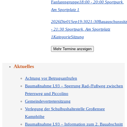
Fanfarengruppe
18:00 - 20:00
Sportpark
,
Am Sportplatz 1
2026
Die
01
Sep
19:30
21:30
Bauauschusssit
- 21:30
Sportpark
, Am Sportplatz
1
Kategorie
Sitzung
Mehr Termine anzeigen
Aktuelles
Achtung vor Betrugsanfrufen
Baumaßnahme L93 – Sperrung Rad-/Fußweg zwischen
Petersweg und Piccolino
Gemeindevertretersitzung
Verlegung der Schulbushaltestelle Großensee
Kamphöhe
Baumaßnahme L93 – Information zum 2. Bauabschnitt