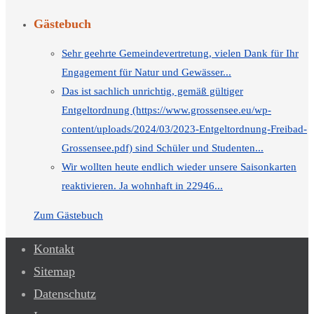
Gästebuch
Sehr geehrte Gemeindevertretung, vielen Dank für Ihr
Engagement für Natur und Gewässer...
Das ist sachlich unrichtig, gemäß gültiger
Entgeltordnung (https://www.grossensee.eu/wp-
content/uploads/2024/03/2023-Entgeltordnung-Freibad-
Grossensee.pdf) sind Schüler und Studenten...
Wir wollten heute endlich wieder unsere Saisonkarten
reaktivieren. Ja wohnhaft in 22946...
Zum Gästebuch
Kontakt
Sitemap
Datenschutz