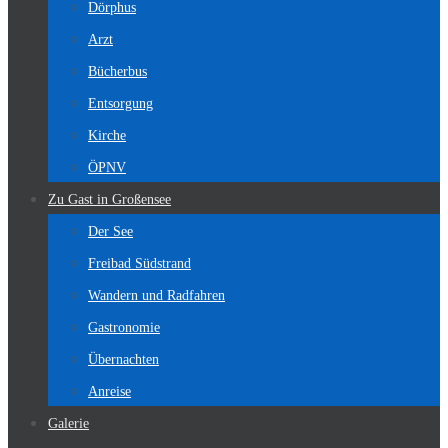
Dörphus
Arzt
Bücherbus
Entsorgung
Kirche
ÖPNV
Zu Gast in Großensee
Der See
Freibad Südstrand
Wandern und Radfahren
Gastronomie
Übernachten
Anreise
Galerie