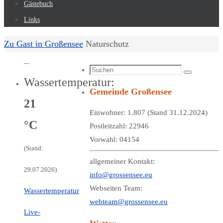
Gästebuch
Links
Start
Zu Gast in Großensee
Naturschutz
Suchen
Suchen
Wassertemperatur:
nach:
Gemeinde Großensee
21
Einwohner: 1.807 (Stand 31.12.2024)
°C
Postleitzahl: 22946
Vorwahl: 04154
(Stand:
allgemeiner Kontakt:
29.07.2026)
info@grossensee.eu
Webseiten Team:
Wassertemperatur
webteam@grossensee.eu
Live-