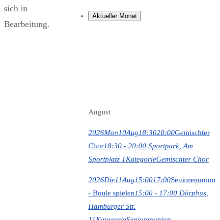
sich in
Aktueller Monat
Bearbeitung.
August
2026
Mon
10
Aug
18:30
20:00
Gemischter
Chor
18:30 - 20:00
Sportpark
, Am
Sportplatz 1
Kategorie
Gemischter Chor
2026
Die
11
Aug
15:00
17:00
Seniorenunion
- Boule spielen
15:00 - 17:00
Dörphus
,
Hamburger Str.
11
Kategorie
Seniorenunion