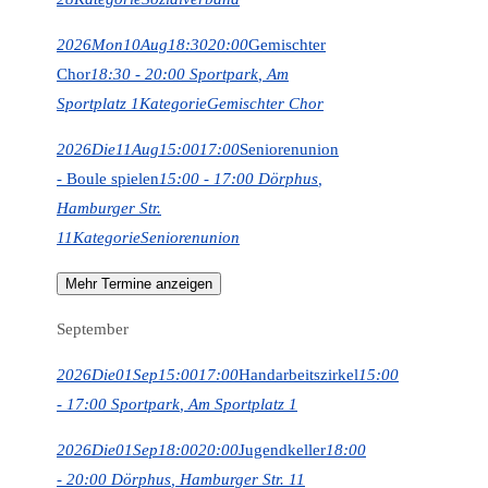
2026
Mon
10
Aug
18:30
20:00
Gemischter
Chor
18:30 - 20:00
Sportpark
, Am
Sportplatz 1
Kategorie
Gemischter Chor
2026
Die
11
Aug
15:00
17:00
Seniorenunion
- Boule spielen
15:00 - 17:00
Dörphus
,
Hamburger Str.
11
Kategorie
Seniorenunion
Mehr Termine anzeigen
September
2026
Die
01
Sep
15:00
17:00
Handarbeitszirkel
15:00
- 17:00
Sportpark
, Am Sportplatz 1
2026
Die
01
Sep
18:00
20:00
Jugendkeller
18:00
- 20:00
Dörphus
, Hamburger Str. 11