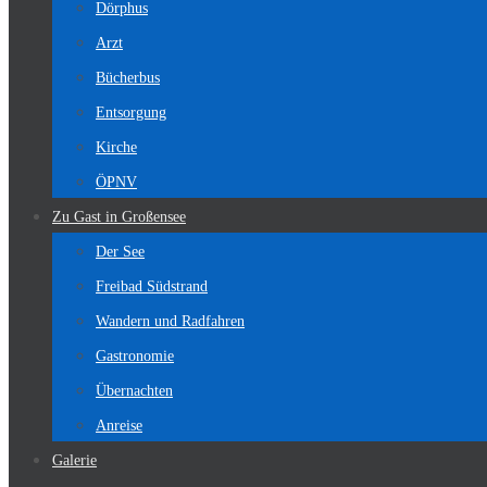
Dörphus
Arzt
Bücherbus
Entsorgung
Kirche
ÖPNV
Zu Gast in Großensee
Der See
Freibad Südstrand
Wandern und Radfahren
Gastronomie
Übernachten
Anreise
Galerie