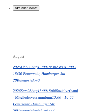
Aktueller Monat
August
2026
Don
06
Aug
15:00
18:30
AWO
15:00 -
18:30
Feuerwehr
, Hamburger Str.
28
Kategorie
AWO
2026
Sam
08
Aug
13:00
18:00
Sozialverband
- Mitgliederversammlung
13:00 - 18:00
Feuerwehr
, Hamburger Str.
28
Kategorie
Sozialverband