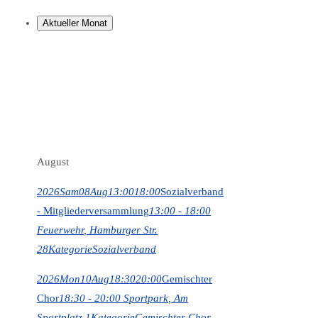
Aktueller Monat
August
2026
Sam
08
Aug
13:00
18:00
Sozialverband
- Mitgliederversammlung
13:00 - 18:00
Feuerwehr
, Hamburger Str.
28
Kategorie
Sozialverband
2026
Mon
10
Aug
18:30
20:00
Gemischter
Chor
18:30 - 20:00
Sportpark
, Am
Sportplatz 1
Kategorie
Gemischter Chor