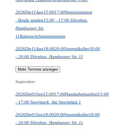
2026
Die
11
Aug
15:00
17:00
Seniorenunion
- Boule spielen
15:00 - 17:00
Dörphus
,
Hamburger Str.
11
Kategorie
Seniorenunion
2026
Die
11
Aug
18:00
20:00
Jugendkeller
18:00
- 20:00
Dörphus
, Hamburger Str. 11
Mehr Termine anzeigen
September
2026
Die
01
Sep
15:00
17:00
Handarbeitszirkel
15:00
- 17:00
Sportpark
, Am Sportplatz 1
2026
Die
01
Sep
18:00
20:00
Jugendkeller
18:00
- 20:00
Dörphus
, Hamburger Str. 11