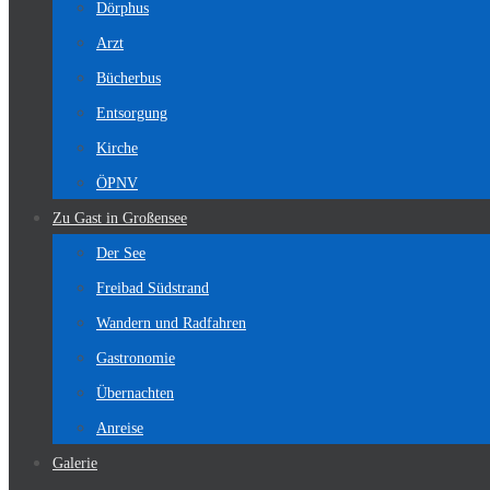
Dörphus
Arzt
Bücherbus
Entsorgung
Kirche
ÖPNV
Zu Gast in Großensee
Der See
Freibad Südstrand
Wandern und Radfahren
Gastronomie
Übernachten
Anreise
Galerie