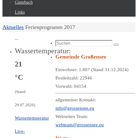
Gästebuch
Links
Start
Aktuelles
Ferienprogramm 2017
Suchen
Suchen
Wassertemperatur:
nach:
Gemeinde Großensee
21
Einwohner: 1.807 (Stand 31.12.2024)
°C
Postleitzahl: 22946
Vorwahl: 04154
(Stand:
allgemeiner Kontakt:
29.07.2026)
info@grossensee.eu
Webseiten Team:
Wassertemperatur
webteam@grossensee.eu
Live-