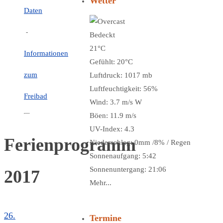
Wetter
Daten
-
Bedeckt
21°C
Informationen
Gefühlt: 20°C
zum
Luftdruck: 1017 mb
Luftfeuchtigkeit: 56%
Freibad
Wind: 3.7 m/s W
Böen: 11.9 m/s
UV-Index: 4.3
Ferienprogramm
Niederschlag:
0mm
/
8%
/
Regen
Sonnenaufgang: 5:42
Sonnenuntergang: 21:06
2017
Mehr...
26.
Termine