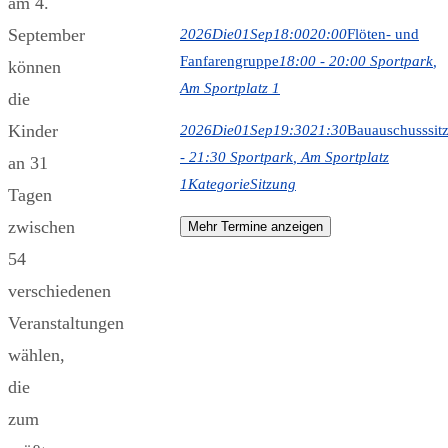
am 4.
September
2026
Die
01
Sep
18:00
20:00
Flöten- und
Fanfarengruppe
18:00 - 20:00
Sportpark
,
können
Am Sportplatz 1
die
Kinder
2026
Die
01
Sep
19:30
21:30
Bauauschusssit
- 21:30
Sportpark
, Am Sportplatz
an 31
1
Kategorie
Sitzung
Tagen
zwischen
Mehr Termine anzeigen
54
verschiedenen
Veranstaltungen
wählen,
die
zum