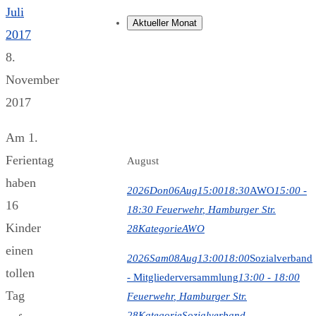
Juli
Aktueller Monat
2017
8.
November
2017
Am 1.
Ferientag
August
haben
2026
Don
06
Aug
15:00
18:30
AWO
15:00 -
16
18:30
Feuerwehr
, Hamburger Str.
Kinder
28
Kategorie
AWO
einen
2026
Sam
08
Aug
13:00
18:00
Sozialverband
tollen
- Mitgliederversammlung
13:00 - 18:00
Tag
Feuerwehr
, Hamburger Str.
28
Kategorie
Sozialverband