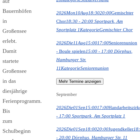
auf
Bauernhöfen
2026
Mon
10
Aug
18:30
20:00
Gemischter
in
Chor
18:30 - 20:00
Sportpark
, Am
Sportplatz 1
Kategorie
Gemischter Chor
Großensee
erlebt.
2026
Die
11
Aug
15:00
17:00
Seniorenunion
Damit
- Boule spielen
15:00 - 17:00
Dörphus
,
Hamburger Str.
startete
11
Kategorie
Seniorenunion
Großensee
in das
Mehr Termine anzeigen
diesjährige
September
Ferienprogramm.
2026
Die
01
Sep
15:00
17:00
Handarbeitszirk
Bis
- 17:00
Sportpark
, Am Sportplatz 1
zum
2026
Die
01
Sep
18:00
20:00
Jugendkeller
18
Schulbeginn
- 20:00
Dörphus
, Hamburger Str. 11