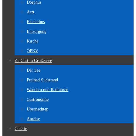
Dörphus
Arzt
Bücherbus
Entsorgung
Kirche
ÖPNV
Zu Gast in Großensee
Der See
Freibad Südstrand
Wandern und Radfahren
Gastronomie
Übernachten
Anreise
Galerie