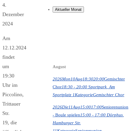
4.
Aktueller Monat
Dezember
2024
Am
12.12.2024
findet
um
August
19:30
2026
Mon
10
Aug
18:30
20:00
Gemischter
Uhr im
Chor
18:30 - 20:00
Sportpark
, Am
Piccolino,
Sportplatz 1
Kategorie
Gemischter Chor
Trittauer
2026
Die
11
Aug
15:00
17:00
Seniorenunion
Str.
- Boule spielen
15:00 - 17:00
Dörphus
,
19, die
Hamburger Str.
11
Kategorie
Seniorenunion