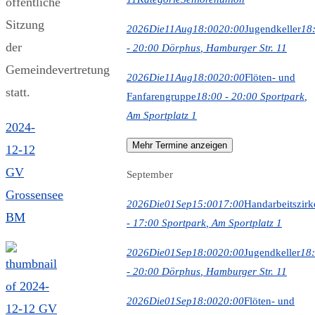
öffentliche
Sitzung
2026
Die
11
Aug
18:00
20:00
Jugendkeller
18
der
- 20:00
Dörphus
, Hamburger Str. 11
Gemeindevertretung
2026
Die
11
Aug
18:00
20:00
Flöten- und
statt.
Fanfarengruppe
18:00 - 20:00
Sportpark
,
Am Sportplatz 1
2024-
Mehr Termine anzeigen
12-12
GV
September
Grossensee
2026
Die
01
Sep
15:00
17:00
Handarbeitszirk
BM
- 17:00
Sportpark
, Am Sportplatz 1
2026
Die
01
Sep
18:00
20:00
Jugendkeller
18
- 20:00
Dörphus
, Hamburger Str. 11
2026
Die
01
Sep
18:00
20:00
Flöten- und