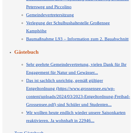
Petersweg und Piccolino
Gemeindevertretersitzung
Verlegung der Schulbushaltestelle Großensee
Kamphöhe
Baumaßnahme L93 – Information zum 2. Bauabschnitt
Gästebuch
Sehr geehrte Gemeindevertretung, vielen Dank für Ihr
Engagement für Natur und Gewässer...
Das ist sachlich unrichtig, gemäß gültiger
Entgeltordnung (https://www.grossensee.eu/wp-
content/uploads/2024/03/2023-Entgeltordnung-Freibad-
Grossensee.pdf) sind Schüler und Studenten...
Wir wollten heute endlich wieder unsere Saisonkarten
reaktivieren. Ja wohnhaft in 22946...
Zum Gästebuch