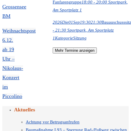
Fanfarengruppe
18:00 - 20:00
Sportpark
,
Am Sportplatz 1
2026
Die
01
Sep
19:30
21:30
Bauauschusssit
Weihnachtspost
- 21:30
Sportpark
, Am Sportplatz
1
Kategorie
Sitzung
6.12.
ab 19
Mehr Termine anzeigen
Uhr –
Nikolaus-
Konzert
im
Piccolino
Aktuelles
Achtung vor Betrugsanfrufen
Baumaßnahme L93 – Sperrung Rad-/Fußweg zwischen