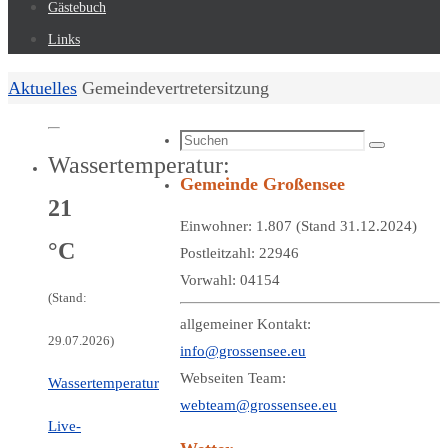
Gästebuch
Links
Start
Aktuelles
Gemeindevertretersitzung
Suchen
Suchen
Wassertemperatur:
nach:
Gemeinde Großensee
21
Einwohner: 1.807 (Stand 31.12.2024)
°C
Postleitzahl: 22946
Vorwahl: 04154
(Stand:
allgemeiner Kontakt:
29.07.2026)
info@grossensee.eu
Webseiten Team:
Wassertemperatur
webteam@grossensee.eu
Live-