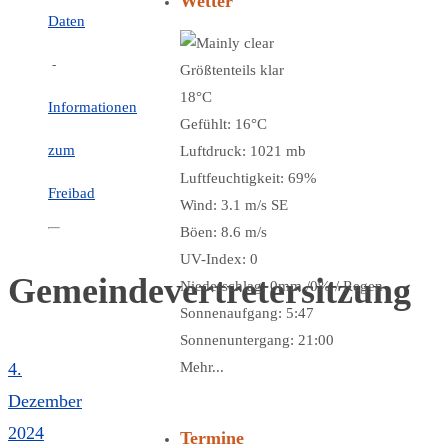
Wetter
Daten
-
Größtenteils klar
18°C
Informationen
Gefühlt: 16°C
zum
Luftdruck: 1021 mb
Luftfeuchtigkeit: 69%
Freibad
Wind: 3.1 m/s SE
Böen: 8.6 m/s
UV-Index: 0
Gemeindevertretersitzung
Niederschlag:
0mm
/
0%
/
Regen
Sonnenaufgang: 5:47
Sonnenuntergang: 21:00
4.
Mehr...
Dezember
2024
Termine