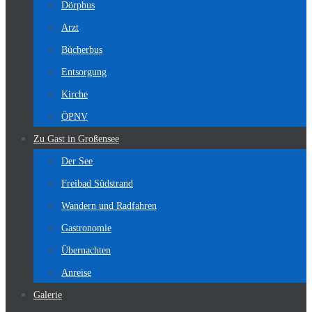
Dörphus
Arzt
Bücherbus
Entsorgung
Kirche
ÖPNV
Zu Gast in Großensee
Der See
Freibad Südstrand
Wandern und Radfahren
Gastronomie
Übernachten
Anreise
Galerie