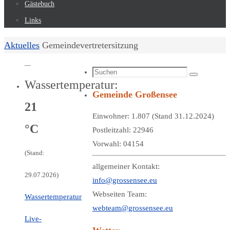
Gästebuch
Links
Start
Aktuelles
Gemeindevertretersitzung
Suchen
Suchen
Wassertemperatur:
nach:
Gemeinde Großensee
21
Einwohner: 1.807 (Stand 31.12.2024)
°C
Postleitzahl: 22946
Vorwahl: 04154
(Stand:
allgemeiner Kontakt:
29.07.2026)
info@grossensee.eu
Webseiten Team:
Wassertemperatur
webteam@grossensee.eu
Live-