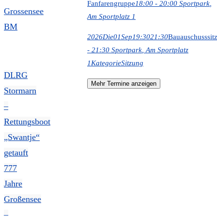
Fanfarengruppe
18:00 - 20:00
Sportpark
,
Am Sportplatz 1
2026
Die
01
Sep
19:30
21:30
Bauauschusssit
- 21:30
Sportpark
, Am Sportplatz
1
Kategorie
Sitzung
DLRG
Mehr Termine anzeigen
Stormarn
–
Rettungsboot
„Swantje“
getauft
777
Jahre
Großensee
–