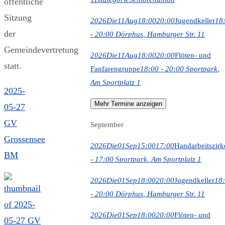
öffentliche
Sitzung
2026
Die
11
Aug
18:00
20:00
Jugendkeller
18
der
- 20:00
Dörphus
, Hamburger Str. 11
Gemeindevertretung
2026
Die
11
Aug
18:00
20:00
Flöten- und
statt.
Fanfarengruppe
18:00 - 20:00
Sportpark
,
Am Sportplatz 1
2025-
Mehr Termine anzeigen
05-27
GV
September
Grossensee
2026
Die
01
Sep
15:00
17:00
Handarbeitszirk
BM
- 17:00
Sportpark
, Am Sportplatz 1
2026
Die
01
Sep
18:00
20:00
Jugendkeller
18
- 20:00
Dörphus
, Hamburger Str. 11
2026
Die
01
Sep
18:00
20:00
Flöten- und