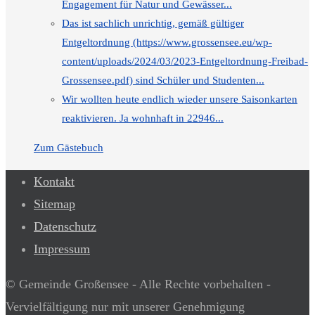
Engagement für Natur und Gewässer...
Das ist sachlich unrichtig, gemäß gültiger
Entgeltordnung (https://www.grossensee.eu/wp-
content/uploads/2024/03/2023-Entgeltordnung-Freibad-
Grossensee.pdf) sind Schüler und Studenten...
Wir wollten heute endlich wieder unsere Saisonkarten
reaktivieren. Ja wohnhaft in 22946...
Zum Gästebuch
Kontakt
Sitemap
Datenschutz
Impressum
© Gemeinde Großensee - Alle Rechte vorbehalten -
Vervielfältigung nur mit unserer Genehmigung