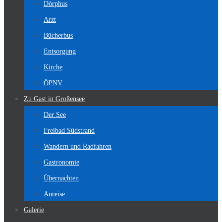
Dörphus
Arzt
Bücherbus
Entsorgung
Kirche
ÖPNV
Zu Gast in Großensee
Der See
Freibad Südstrand
Wandern und Radfahren
Gastronomie
Übernachten
Anreise
Galerie