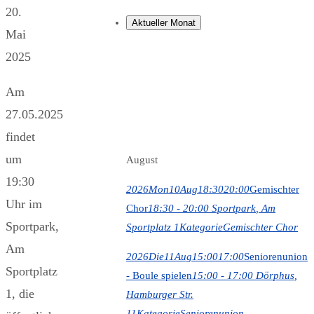
20.
Aktueller Monat
Mai
2025
Am
27.05.2025
findet
um
August
19:30
2026
Mon
10
Aug
18:30
20:00
Gemischter
Uhr im
Chor
18:30 - 20:00
Sportpark
, Am
Sportpark,
Sportplatz 1
Kategorie
Gemischter Chor
Am
2026
Die
11
Aug
15:00
17:00
Seniorenunion
Sportplatz
- Boule spielen
15:00 - 17:00
Dörphus
,
1, die
Hamburger Str.
11
Kategorie
Seniorenunion