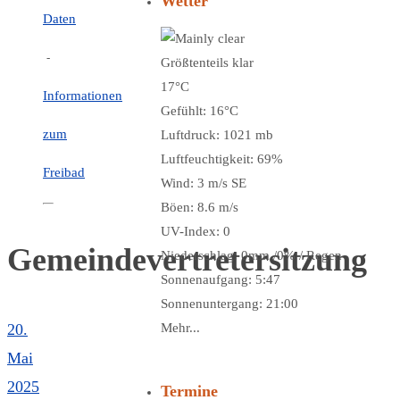
Wetter
Daten
-
Größtenteils klar
17°C
Informationen
Gefühlt: 16°C
zum
Luftdruck: 1021 mb
Luftfeuchtigkeit: 69%
Freibad
Wind: 3 m/s SE
Böen: 8.6 m/s
UV-Index: 0
Gemeindevertretersitzung
Niederschlag:
0mm
/
0%
/
Regen
Sonnenaufgang: 5:47
Sonnenuntergang: 21:00
20.
Mehr...
Mai
2025
Termine