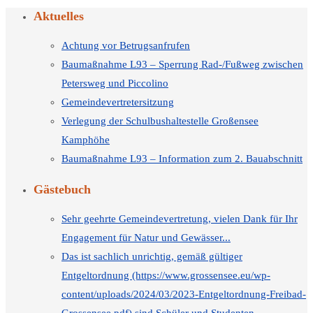
Aktuelles
Achtung vor Betrugsanfrufen
Baumaßnahme L93 – Sperrung Rad-/Fußweg zwischen
Petersweg und Piccolino
Gemeindevertretersitzung
Verlegung der Schulbushaltestelle Großensee
Kamphöhe
Baumaßnahme L93 – Information zum 2. Bauabschnitt
Gästebuch
Sehr geehrte Gemeindevertretung, vielen Dank für Ihr
Engagement für Natur und Gewässer...
Das ist sachlich unrichtig, gemäß gültiger
Entgeltordnung (https://www.grossensee.eu/wp-
content/uploads/2024/03/2023-Entgeltordnung-Freibad-
Grossensee.pdf) sind Schüler und Studenten...