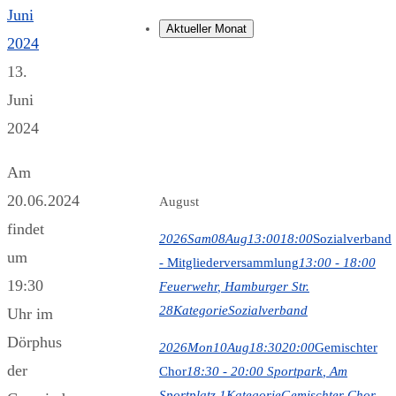
Juni
Aktueller Monat
2024
13.
Juni
2024
Am
20.06.2024
August
findet
2026
Sam
08
Aug
13:00
18:00
Sozialverband
um
- Mitgliederversammlung
13:00 - 18:00
19:30
Feuerwehr
, Hamburger Str.
28
Kategorie
Sozialverband
Uhr im
Dörphus
2026
Mon
10
Aug
18:30
20:00
Gemischter
der
Chor
18:30 - 20:00
Sportpark
, Am
Sportplatz 1
Kategorie
Gemischter Chor