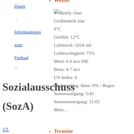
Wetter
Daten
-
Größtenteils klar
9°C
Informationen
Gefühlt: 12°C
zum
Luftdruck: 1024 mb
Luftfeuchtigkeit: 75%
Freibad
Wind: 0.6 m/s SSE
Böen: 4.7 m/s
UV-Index: 0
Sozialausschuss
Niederschlag:
0mm
/
0%
/
Regen
Sonnenaufgang: 5:45
Sonnenuntergang: 21:02
(SozA)
Mehr...
13.
Termine