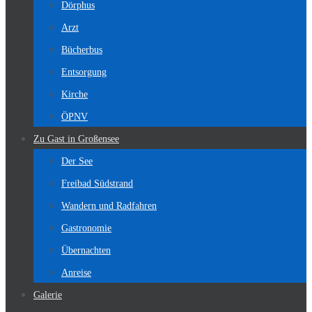
Dörphus
Arzt
Bücherbus
Entsorgung
Kirche
ÖPNV
Zu Gast in Großensee
Der See
Freibad Südstrand
Wandern und Radfahren
Gastronomie
Übernachten
Anreise
Galerie