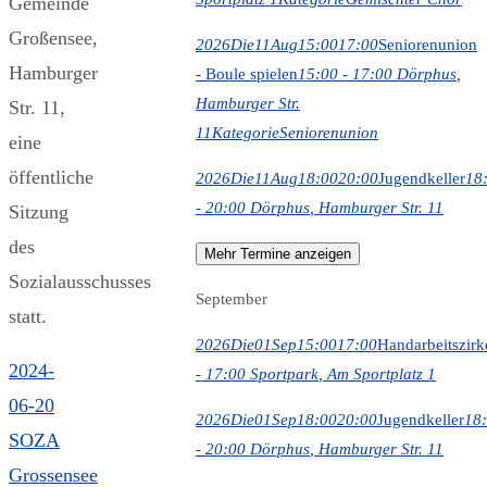
Gemeinde
Großensee,
2026
Die
11
Aug
15:00
17:00
Seniorenunion
Hamburger
- Boule spielen
15:00 - 17:00
Dörphus
,
Hamburger Str.
Str. 11,
11
Kategorie
Seniorenunion
eine
öffentliche
2026
Die
11
Aug
18:00
20:00
Jugendkeller
18
- 20:00
Dörphus
, Hamburger Str. 11
Sitzung
des
Mehr Termine anzeigen
Sozialausschusses
September
statt.
2026
Die
01
Sep
15:00
17:00
Handarbeitszirk
2024-
- 17:00
Sportpark
, Am Sportplatz 1
06-20
2026
Die
01
Sep
18:00
20:00
Jugendkeller
18
SOZA
- 20:00
Dörphus
, Hamburger Str. 11
Grossensee