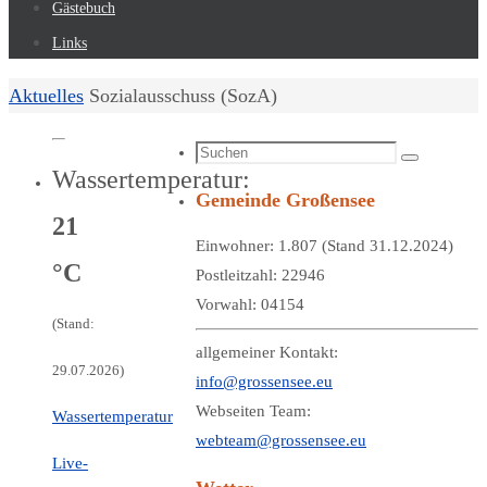
Gästebuch
Links
Start
Aktuelles
Sozialausschuss (SozA)
Suchen
Suchen
Wassertemperatur:
nach:
Gemeinde Großensee
21
Einwohner: 1.807 (Stand 31.12.2024)
°C
Postleitzahl: 22946
Vorwahl: 04154
(Stand:
allgemeiner Kontakt:
29.07.2026)
info@grossensee.eu
Webseiten Team:
Wassertemperatur
webteam@grossensee.eu
Live-