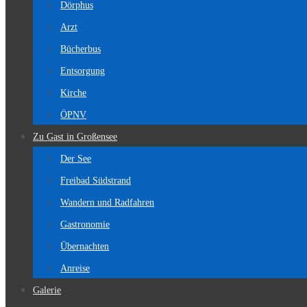
Dörphus
Arzt
Bücherbus
Entsorgung
Kirche
ÖPNV
Zu Gast in Großensee
Der See
Freibad Südstrand
Wandern und Radfahren
Gastronomie
Übernachten
Anreise
Galerie