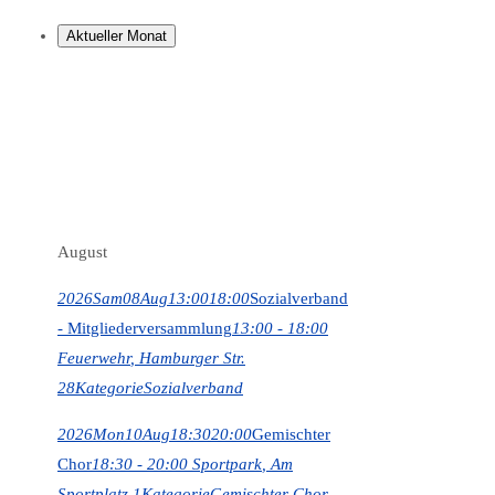
Aktueller Monat
August
2026
Sam
08
Aug
13:00
18:00
Sozialverband
- Mitgliederversammlung
13:00 - 18:00
Feuerwehr
, Hamburger Str.
28
Kategorie
Sozialverband
2026
Mon
10
Aug
18:30
20:00
Gemischter
Chor
18:30 - 20:00
Sportpark
, Am
Sportplatz 1
Kategorie
Gemischter Chor