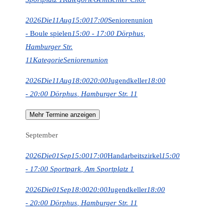
2026
Die
11
Aug
15:00
17:00
Seniorenunion
- Boule spielen
15:00 - 17:00
Dörphus
,
Hamburger Str.
11
Kategorie
Seniorenunion
2026
Die
11
Aug
18:00
20:00
Jugendkeller
18:00
- 20:00
Dörphus
, Hamburger Str. 11
Mehr Termine anzeigen
September
2026
Die
01
Sep
15:00
17:00
Handarbeitszirkel
15:00
- 17:00
Sportpark
, Am Sportplatz 1
2026
Die
01
Sep
18:00
20:00
Jugendkeller
18:00
- 20:00
Dörphus
, Hamburger Str. 11