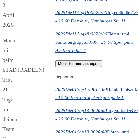
2.
2026
Die
11
Aug
18:00
20:00
Jugendkeller
18
April
- 20:00
Dörphus
, Hamburger Str. 11
2026
2026
Die
11
Aug
18:00
20:00
Flöten- und
Mach
Fanfarengruppe
18:00 - 20:00
Sportpark
,
mit
Am Sportplatz 1
beim
Mehr Termine anzeigen
STADTRADELN!
September
Tritt
21
2026
Die
01
Sep
15:00
17:00
Handarbeitszirk
- 17:00
Sportpark
, Am Sportplatz 1
Tage
mit
2026
Die
01
Sep
18:00
20:00
Jugendkeller
18
deinem
- 20:00
Dörphus
, Hamburger Str. 11
Team
2026
Die
01
Sep
18:00
20:00
Flöten- und