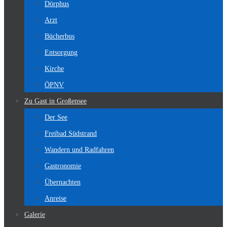
Dörphus
Arzt
Bücherbus
Entsorgung
Kirche
ÖPNV
Zu Gast in Großensee
Der See
Freibad Südstrand
Wandern und Radfahren
Gastronomie
Übernachten
Anreise
Galerie