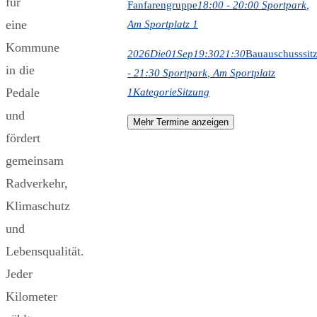
für
Fanfarengruppe
18:00 - 20:00
Sportpark
,
eine
Am Sportplatz 1
Kommune
2026
Die
01
Sep
19:30
21:30
Bauauschusssit
in die
- 21:30
Sportpark
, Am Sportplatz
Pedale
1
Kategorie
Sitzung
und
Mehr Termine anzeigen
fördert
gemeinsam
Radverkehr,
Klimaschutz
und
Lebensqualität.
Jeder
Kilometer