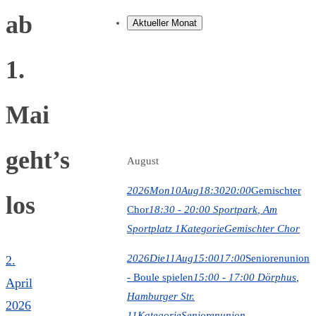
ab
Aktueller Monat
1.
Mai
geht’s
August
2026
Mon
10
Aug
18:30
20:00
Gemischter
los
Chor
18:30 - 20:00
Sportpark
, Am
Sportplatz 1
Kategorie
Gemischter Chor
2026
Die
11
Aug
15:00
17:00
Seniorenunion
2.
- Boule spielen
15:00 - 17:00
Dörphus
,
April
Hamburger Str.
2026
11
Kategorie
Seniorenunion