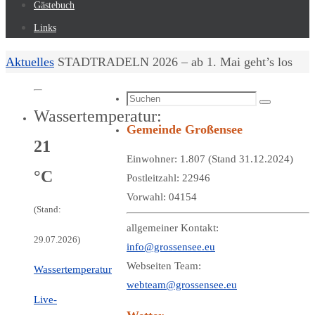
Gästebuch
Links
Start
Aktuelles
STADTRADELN 2026 – ab 1. Mai geht’s los
Suchen
Suchen
Wassertemperatur:
nach:
Gemeinde Großensee
21
Einwohner: 1.807 (Stand 31.12.2024)
°C
Postleitzahl: 22946
Vorwahl: 04154
(Stand:
allgemeiner Kontakt:
29.07.2026)
info@grossensee.eu
Webseiten Team:
Wassertemperatur
webteam@grossensee.eu
Live-