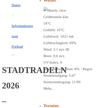
Wetter
Daten
-
Größtenteils klar
18°C
Informationen
Gefühlt: 16°C
zum
Luftdruck: 1021 mb
Luftfeuchtigkeit: 69%
Freibad
Wind: 3.1 m/s SE
Böen: 8.6 m/s
UV-Index: 0
STADTRADELN
Niederschlag:
0mm
/
0%
/
Regen
Sonnenaufgang: 5:47
Sonnenuntergang: 21:00
2026
Mehr...
–
Termine