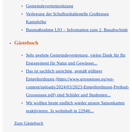
Gemeindevertretersitzung
Verlegung der Schulbushaltestelle Großensee
Kamphöhe
Baumaßnahme L93 – Information zum 2. Bauabschnitt
Gästebuch
Sehr geehrte Gemeindevertretung, vielen Dank für Ihr
Engagement für Natur und Gewässer...
Das ist sachlich unrichtig, gemäß gültiger
Entgeltordnung (https://www.grossensee.eu/wp-
content/uploads/2024/03/2023-Entgeltordnung-Freibad-
Grossensee.pdf) sind Schüler und Studenten...
Wir wollten heute endlich wieder unsere Saisonkarten
reaktivieren. Ja wohnhaft in 22946...
Zum Gästebuch