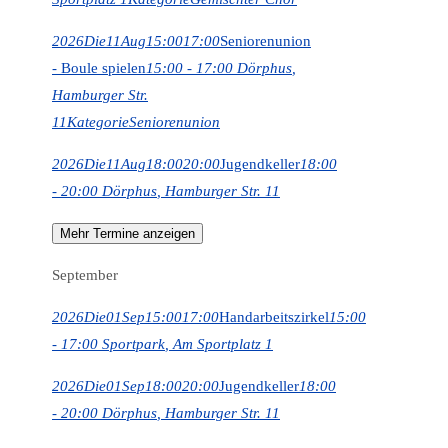
2026
Die
11
Aug
15:00
17:00
Seniorenunion
- Boule spielen
15:00 - 17:00
Dörphus
,
Hamburger Str.
11
Kategorie
Seniorenunion
2026
Die
11
Aug
18:00
20:00
Jugendkeller
18:00
- 20:00
Dörphus
, Hamburger Str. 11
Mehr Termine anzeigen
September
2026
Die
01
Sep
15:00
17:00
Handarbeitszirkel
15:00
- 17:00
Sportpark
, Am Sportplatz 1
2026
Die
01
Sep
18:00
20:00
Jugendkeller
18:00
- 20:00
Dörphus
, Hamburger Str. 11