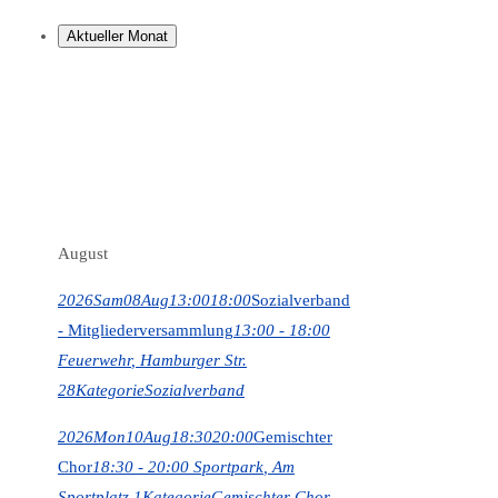
Aktueller Monat
August
2026
Sam
08
Aug
13:00
18:00
Sozialverband
- Mitgliederversammlung
13:00 - 18:00
Feuerwehr
, Hamburger Str.
28
Kategorie
Sozialverband
2026
Mon
10
Aug
18:30
20:00
Gemischter
Chor
18:30 - 20:00
Sportpark
, Am
Sportplatz 1
Kategorie
Gemischter Chor