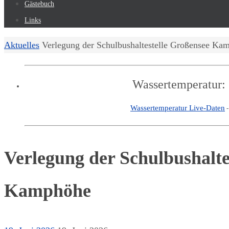
Gästebuch
Links
Start
Aktuelles
Verlegung der Schulbushaltestelle Großensee Ka
Wassertemperatur:
Wassertemperatur Live-Daten
Verlegung der Schulbushalte
Kamphöhe