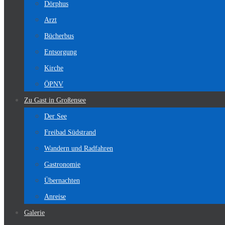
Dörphus
Arzt
Bücherbus
Entsorgung
Kirche
ÖPNV
Zu Gast in Großensee
Der See
Freibad Südstrand
Wandern und Radfahren
Gastronomie
Übernachten
Anreise
Galerie