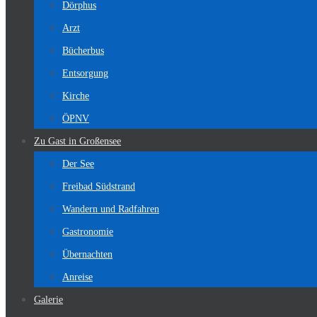
Dörphus
Arzt
Bücherbus
Entsorgung
Kirche
ÖPNV
Zu Gast in Großensee
Der See
Freibad Südstrand
Wandern und Radfahren
Gastronomie
Übernachten
Anreise
Galerie