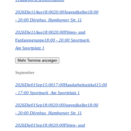
2026
Die
11
Aug
18:00
20:00
Jugendkeller
18:00
- 20:00
Dörphus
, Hamburger Str. 11
2026
Die
11
Aug
18:00
20:00
Flöten- und
Fanfarengruppe
18:00 - 20:00
Sportpark
,
Am Sportplatz 1
Mehr Termine anzeigen
September
2026
Die
01
Sep
15:00
17:00
Handarbeitszirkel
15:00
- 17:00
Sportpark
, Am Sportplatz 1
2026
Die
01
Sep
18:00
20:00
Jugendkeller
18:00
- 20:00
Dörphus
, Hamburger Str. 11
2026
Die
01
Sep
18:00
20:00
Flöten- und