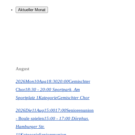
Aktueller Monat
August
2026
Mon
10
Aug
18:30
20:00
Gemischter
Chor
18:30 - 20:00
Sportpark
, Am
Sportplatz 1
Kategorie
Gemischter Chor
2026
Die
11
Aug
15:00
17:00
Seniorenunion
- Boule spielen
15:00 - 17:00
Dörphus
,
Hamburger Str.
11
Kategorie
Seniorenunion