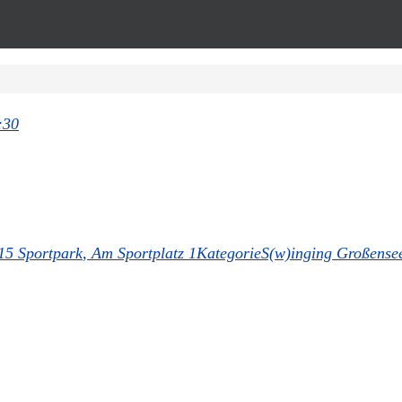
:30
15
Sportpark
, Am Sportplatz 1
Kategorie
S(w)inging Großense