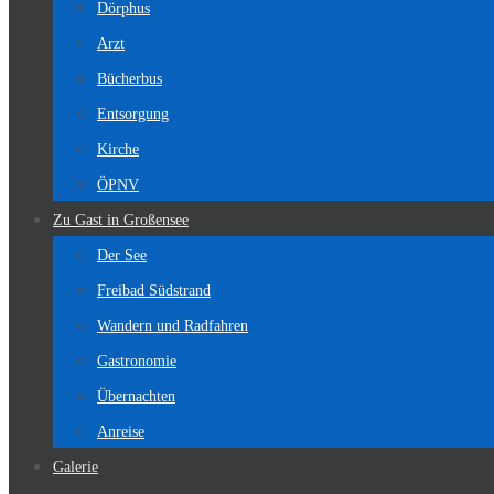
Dörphus
Arzt
Bücherbus
Entsorgung
Kirche
ÖPNV
Zu Gast in Großensee
Der See
Freibad Südstrand
Wandern und Radfahren
Gastronomie
Übernachten
Anreise
Galerie