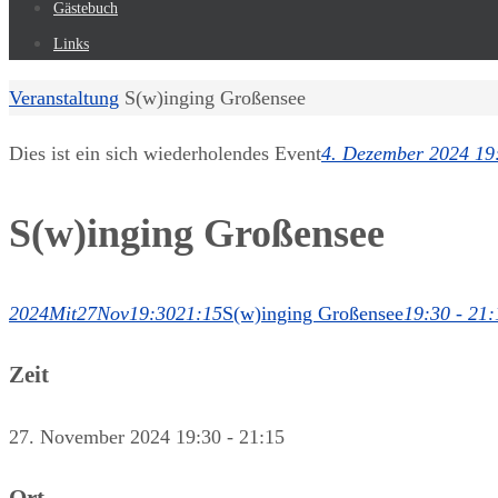
Gästebuch
Links
Start
Veranstaltung
S(w)inging Großensee
Dies ist ein sich wiederholendes Event
4. Dezember 2024 19
S(w)inging Großensee
2024
Mit
27
Nov
19:30
21:15
S(w)inging Großensee
19:30 - 21:
Zeit
27. November 2024
19:30
-
21:15