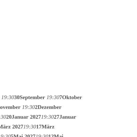
r
19:30
30
September
19:30
7
Oktober
ovember
19:30
2
Dezember
:30
20
Januar 2027
19:30
27
Januar
März 2027
19:30
17
März
19:30
5
Mai 2027
19:30
12
Mai