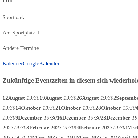
Ort
Sportpark
Am Sportplatz 1
Andere Termine
Kalender
GoogleKalender
Zukünftige Eventzeiten in diesem sich wiederho
12
August
19:30
19
August
19:30
26
August
19:30
2
Septemb
19:30
14
Oktober
19:30
21
Oktober
19:30
28
Oktober
19:30
19:30
9
Dezember
19:30
16
Dezember
19:30
23
Dezember
19
2027
19:30
3
Februar 2027
19:30
10
Februar 2027
19:30
17
Fe
2027
19:30
24
März 2027
19:30
31
März 2027
19:30
7
April 20