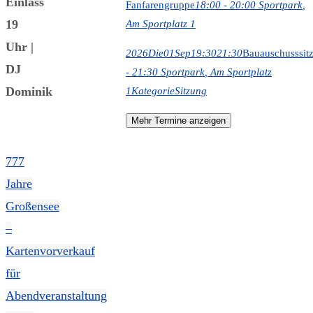
Einlass
Fanfarengruppe
18:00 - 20:00
Sportpark
,
19
Am Sportplatz 1
Uhr |
2026
Die
01
Sep
19:30
21:30
Bauauschusssit
DJ
- 21:30
Sportpark
, Am Sportplatz
Dominik
1
Kategorie
Sitzung
Mehr Termine anzeigen
777
Jahre
Großensee
–
Kartenvorverkauf
für
Abendveranstaltung