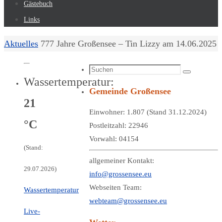
Gästebuch
Links
Start
Aktuelles
777 Jahre Großensee – Tin Lizzy am 14.06.2025
Suchen
Suchen
Wassertemperatur:
nach:
Gemeinde Großensee
21
Einwohner: 1.807 (Stand 31.12.2024)
°C
Postleitzahl: 22946
Vorwahl: 04154
(Stand:
allgemeiner Kontakt:
29.07.2026)
info@grossensee.eu
Webseiten Team:
Wassertemperatur
webteam@grossensee.eu
Live-