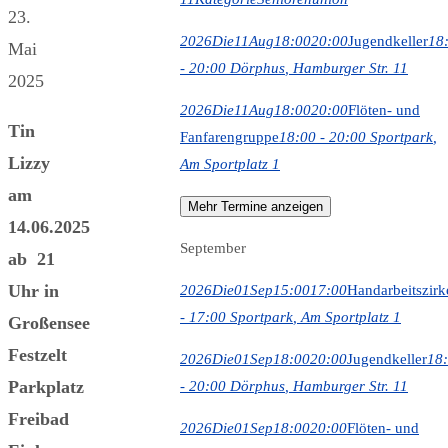
23.
2026
Die
11
Aug
18:00
20:00
Jugendkeller
18
Mai
- 20:00
Dörphus
, Hamburger Str. 11
2025
2026
Die
11
Aug
18:00
20:00
Flöten- und
Tin
Fanfarengruppe
18:00 - 20:00
Sportpark
,
Lizzy
Am Sportplatz 1
am
Mehr Termine anzeigen
14.06.2025
September
ab 21
Uhr in
2026
Die
01
Sep
15:00
17:00
Handarbeitszirk
- 17:00
Sportpark
, Am Sportplatz 1
Großensee
Festzelt
2026
Die
01
Sep
18:00
20:00
Jugendkeller
18
Parkplatz
- 20:00
Dörphus
, Hamburger Str. 11
Freibad
2026
Die
01
Sep
18:00
20:00
Flöten- und