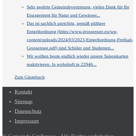
Sehr geehrte Gemeindevertretung, vielen Dank für Ihr
Engagement für Natur und Gewässer...
Das ist sachlich unrichtig, gemäß gültiger
Entgeltordnung (https://www.grossensee.eu/wp-
content/uploads/2024/03/2023-Entgeltordnung-Freibad-
Grossensee.pdf) sind Schüler und Studenten...
Wir wollten heute endlich wieder unsere Saisonkarten
reaktivieren. Ja wohnhaft in 22946...
Zum Gästebuch
Kontakt
Sitemap
Datenschutz
Impressum
© Gemeinde Großensee - Alle Rechte vorbehalten -