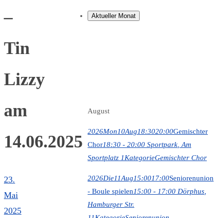
–
Aktueller Monat
Tin
Lizzy
am
August
2026
Mon
10
Aug
18:30
20:00
Gemischter
14.06.2025
Chor
18:30 - 20:00
Sportpark
, Am
Sportplatz 1
Kategorie
Gemischter Chor
2026
Die
11
Aug
15:00
17:00
Seniorenunion
23.
- Boule spielen
15:00 - 17:00
Dörphus
,
Mai
Hamburger Str.
2025
11
Kategorie
Seniorenunion