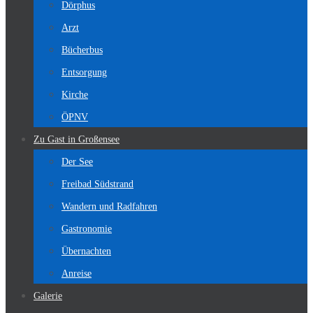
Dörphus
Arzt
Bücherbus
Entsorgung
Kirche
ÖPNV
Zu Gast in Großensee
Der See
Freibad Südstrand
Wandern und Radfahren
Gastronomie
Übernachten
Anreise
Galerie