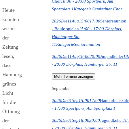
Chor
18:30 - 20:00
Sportpark
, Am
Sportplatz 1
Kategorie
Gemischter Chor
Heute
konnten
2026
Die
11
Aug
15:00
17:00
Seniorenunion
wir in
- Boule spielen
15:00 - 17:00
Dörphus
,
Hamburger Str.
der
11
Kategorie
Seniorenunion
Zeitung
lesen,
2026
Die
11
Aug
18:00
20:00
Jugendkeller
18
- 20:00
Dörphus
, Hamburger Str. 11
dass
Hamburg
Mehr Termine anzeigen
grünes
September
Licht
2026
Die
01
Sep
15:00
17:00
Handarbeitszirk
für die
- 17:00
Sportpark
, Am Sportplatz 1
Öffnung
der
2026
Die
01
Sep
18:00
20:00
Jugendkeller
18
- 20:00
Dörphus
, Hamburger Str. 11