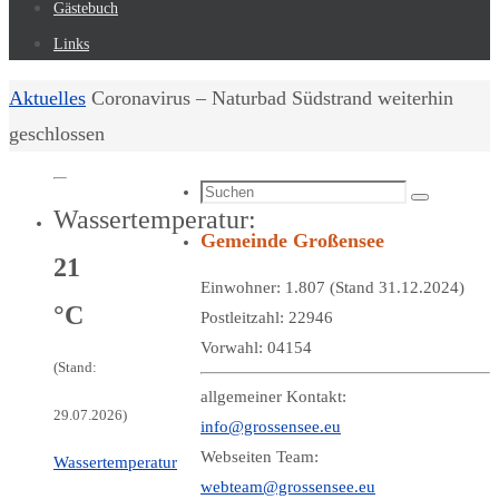
Gästebuch
Links
Start
Aktuelles
Coronavirus – Naturbad Südstrand weiterhin
geschlossen
Suchen
Suchen
Wassertemperatur:
nach:
Gemeinde Großensee
21
Einwohner: 1.807 (Stand 31.12.2024)
°C
Postleitzahl: 22946
Vorwahl: 04154
(Stand:
allgemeiner Kontakt:
29.07.2026)
info@grossensee.eu
Webseiten Team:
Wassertemperatur
webteam@grossensee.eu