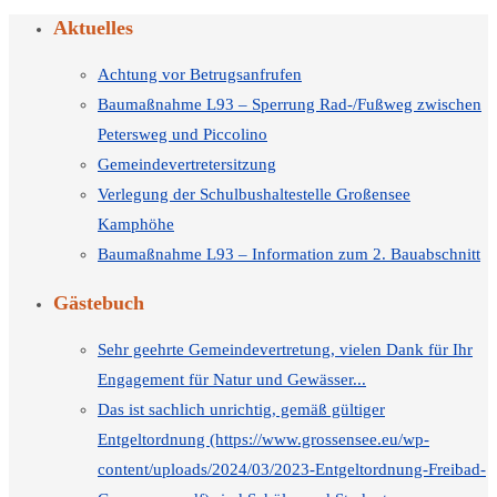
Aktuelles
Achtung vor Betrugsanfrufen
Baumaßnahme L93 – Sperrung Rad-/Fußweg zwischen
Petersweg und Piccolino
Gemeindevertretersitzung
Verlegung der Schulbushaltestelle Großensee
Kamphöhe
Baumaßnahme L93 – Information zum 2. Bauabschnitt
Gästebuch
Sehr geehrte Gemeindevertretung, vielen Dank für Ihr
Engagement für Natur und Gewässer...
Das ist sachlich unrichtig, gemäß gültiger
Entgeltordnung (https://www.grossensee.eu/wp-
content/uploads/2024/03/2023-Entgeltordnung-Freibad-