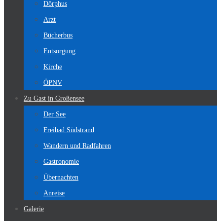
Dörphus
Arzt
Bücherbus
Entsorgung
Kirche
ÖPNV
Zu Gast in Großensee
Der See
Freibad Südstrand
Wandern und Radfahren
Gastronomie
Übernachten
Anreise
Galerie