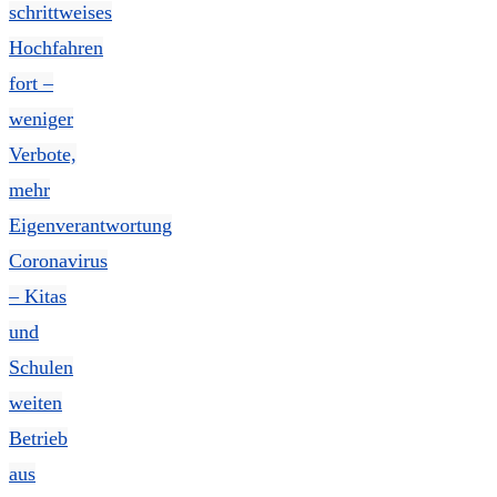
schrittweises
Hochfahren
fort –
weniger
Verbote,
mehr
Eigenverantwortung
Coronavirus
– Kitas
und
Schulen
weiten
Betrieb
aus