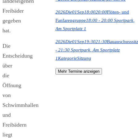
landeseigenen
Freibäder
2026
Die
01
Sep
18:00
20:00
Flöten- und
gegeben
Fanfarengruppe
18:00 - 20:00
Sportpark
,
Am Sportplatz 1
hat.
2026
Die
01
Sep
19:30
21:30
Bauauschusssit
Die
- 21:30
Sportpark
, Am Sportplatz
Entscheidung
1
Kategorie
Sitzung
über
Mehr Termine anzeigen
die
Öffnung
von
Schwimmhallen
und
Freibädern
liegt