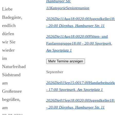
Hamburger Str.
11
Kategorie
Seniorenunion
Liebe
Badegäste,
2026
Die
11
Aug
18:00
20:00
Jugendkeller
18
endlich
- 20:00
Dörphus
, Hamburger Str. 11
dürfen
2026
Die
11
Aug
18:00
20:00
Flöten- und
wir Sie
Fanfarengruppe
18:00 - 20:00
Sportpark
,
wieder
Am Sportplatz 1
im
Mehr Termine anzeigen
Naturfreibad
September
Südstrand
am
2026
Die
01
Sep
15:00
17:00
Handarbeitszirk
- 17:00
Sportpark
, Am Sportplatz 1
Großensee
begrüßen,
2026
Die
01
Sep
18:00
20:00
Jugendkeller
18
am
- 20:00
Dörphus
, Hamburger Str. 11