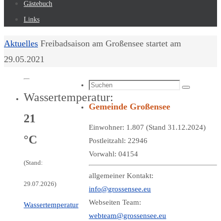
Gästebuch
Links
Start
Aktuelles
Freibadsaison am Großensee startet am
29.05.2021
Suchen
Suchen
Wassertemperatur:
nach:
Gemeinde Großensee
21
Einwohner: 1.807 (Stand 31.12.2024)
°C
Postleitzahl: 22946
Vorwahl: 04154
(Stand:
allgemeiner Kontakt:
29.07.2026)
info@grossensee.eu
Webseiten Team:
Wassertemperatur
webteam@grossensee.eu