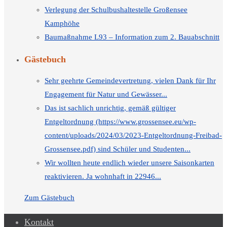
Verlegung der Schulbushaltestelle Großensee
Kamphöhe
Baumaßnahme L93 – Information zum 2. Bauabschnitt
Gästebuch
Sehr geehrte Gemeindevertretung, vielen Dank für Ihr
Engagement für Natur und Gewässer...
Das ist sachlich unrichtig, gemäß gültiger
Entgeltordnung (https://www.grossensee.eu/wp-
content/uploads/2024/03/2023-Entgeltordnung-Freibad-
Grossensee.pdf) sind Schüler und Studenten...
Wir wollten heute endlich wieder unsere Saisonkarten
reaktivieren. Ja wohnhaft in 22946...
Zum Gästebuch
Kontakt