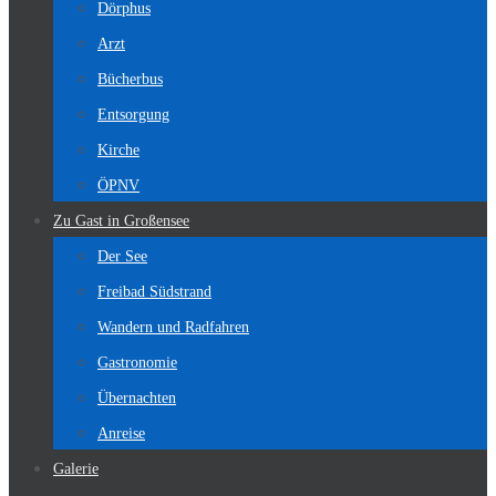
Dörphus
Arzt
Bücherbus
Entsorgung
Kirche
ÖPNV
Zu Gast in Großensee
Der See
Freibad Südstrand
Wandern und Radfahren
Gastronomie
Übernachten
Anreise
Galerie