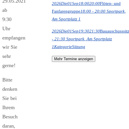
29.05.2021
2026
Die
01
Sep
18:00
20:00
Flöten- und
ab
Fanfarengruppe
18:00 - 20:00
Sportpark
,
9:30
Am Sportplatz 1
Uhr
2026
Die
01
Sep
19:30
21:30
Bauauschusssit
empfangen
- 21:30
Sportpark
, Am Sportplatz
wir Sie
1
Kategorie
Sitzung
sehr
Mehr Termine anzeigen
gerne!
Bitte
denken
Sie bei
Ihrem
Besuch
daran,