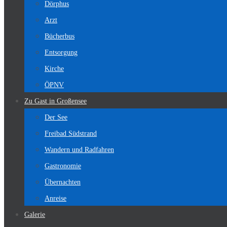
Dörphus
Arzt
Bücherbus
Entsorgung
Kirche
ÖPNV
Zu Gast in Großensee
Der See
Freibad Südstrand
Wandern und Radfahren
Gastronomie
Übernachten
Anreise
Galerie