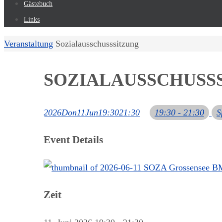
Gästebuch
Links
Start
Veranstaltung
Sozialausschusssitzung
SOZIALAUSSCHUSS
2026
Don
11
Jun
19:30
21:30
19:30 - 21:30
S
Event Details
Zeit