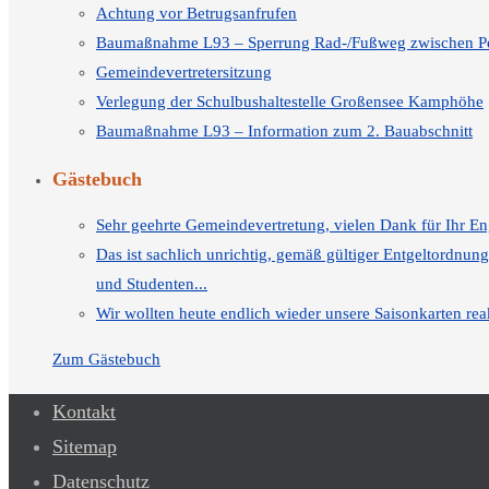
Achtung vor Betrugsanfrufen
Baumaßnahme L93 – Sperrung Rad-/Fußweg zwischen Pe
Gemeindevertretersitzung
Verlegung der Schulbushaltestelle Großensee Kamphöhe
Baumaßnahme L93 – Information zum 2. Bauabschnitt
Gästebuch
Sehr geehrte Gemeindevertretung, vielen Dank für Ihr E
Das ist sachlich unrichtig, gemäß gültiger Entgeltordnu
und Studenten...
Wir wollten heute endlich wieder unsere Saisonkarten rea
Zum Gästebuch
Kontakt
Sitemap
Datenschutz