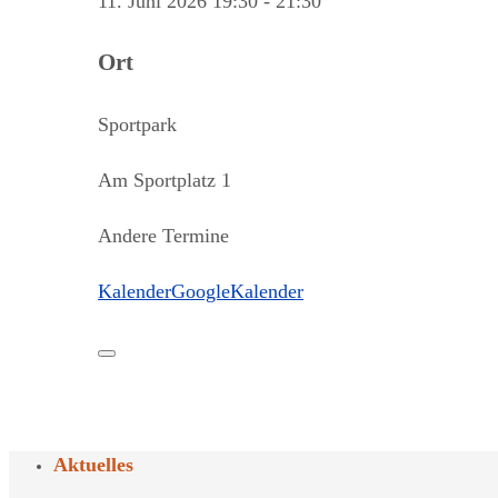
11. Juni 2026
19:30
-
21:30
Ort
Sportpark
Am Sportplatz 1
Andere Termine
Kalender
GoogleKalender
Aktuelles